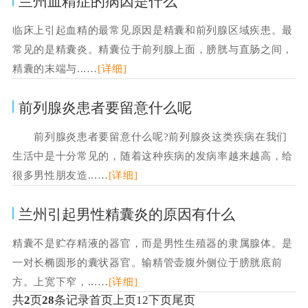
兰州血精症的病因是什么
临床上引起血精的最常见原因是精囊和前列腺区域疾患。最
常见的是精囊炎。精囊位于前列腺上面，膀胱与直肠之间，
精囊的末端与...…
[详细]
前列腺炎患者要留意什么呢
前列腺炎患者要留意什么呢?前列腺炎这类疾病在我们
生活中是十分常见的，随着这种疾病的发病率越来越高，给
很多男性朋友造...…
[详细]
兰州引起男性精囊炎的原因有什么
精囊不是贮存精液的器官，而是男性生殖器的隶属腺体。是
一对长椭圆形的囊状器官。输精管壶腹外侧位于膀胱底前
方。上宽下窄，...…
[详细]
共
2
页
28
条记录
首页
上页
1
2
下页
尾页