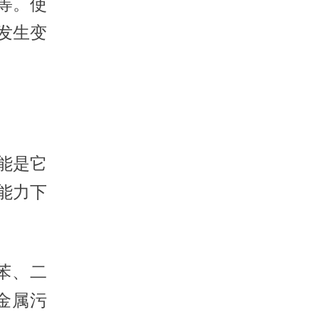
等。使
发生变
能是它
能力下
苯、二
金属污