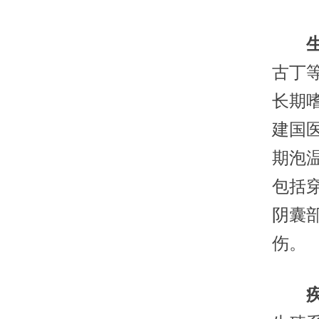
古丁
长期
建国
期泡
包括
阴囊
伤。