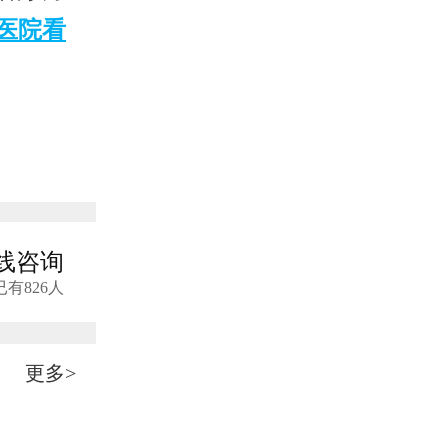
医院看
线咨询
已有826人
更多>