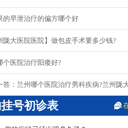
果的早泄治疗的偏方哪个好
州陇大医院医院】做包皮手术要多少钱?
哪个医院治疗阳痿好?
一答：兰州哪个医院治疗男科疾病?兰州陇
样?
约挂号初诊表