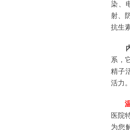
染、
射、
抗生
系，
精子
活力
温
医院
为您