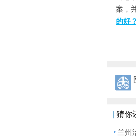
案，
的好
猜你
兰州