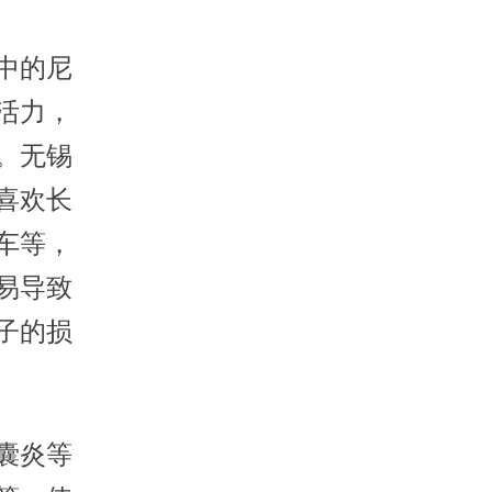
中的尼
活力，
。无锡
喜欢长
车等，
易导致
子的损
囊炎等