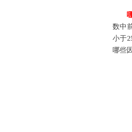
数中前
小于
哪些