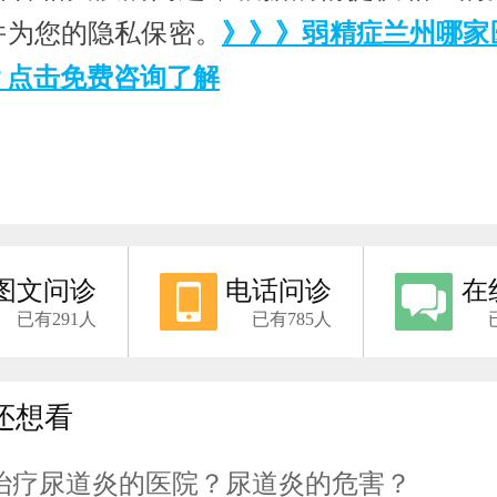
并为您的隐私保密。
》》》弱精症兰州哪家
？点击免费咨询了解
图文问诊
电话问诊
在
已有291人
已有785人
还想看
治疗尿道炎的医院？尿道炎的危害？