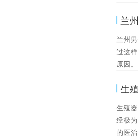
兰
兰州男
过这样
原因。
生
生殖器
经极为
的医治