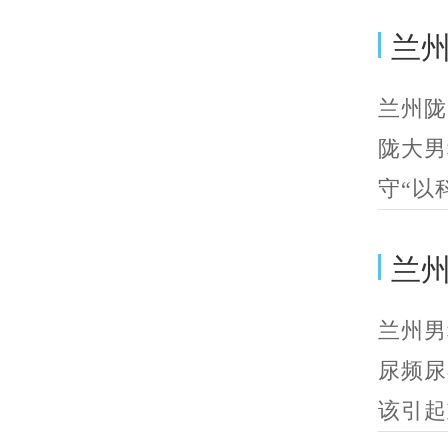
兰
兰州陇
陇大男
守“以
兰
兰州男
尿频尿
该引起