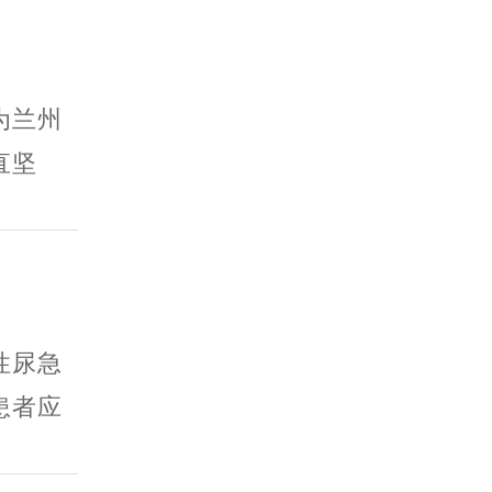
为兰州
直坚
性尿急
患者应