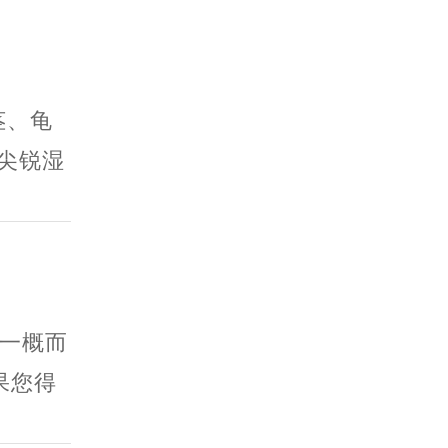
茎、龟
尖锐湿
一概而
果您得