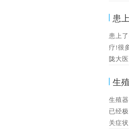
患
患上了
疗!很
陇大医
生
生殖器
已经极
关症状