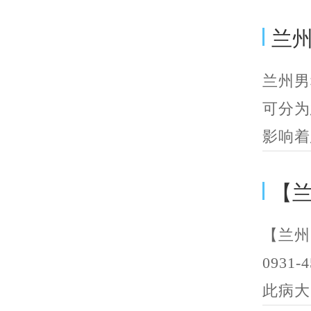
兰
兰州男
可分为
影响着
【
【兰州
093
此病大