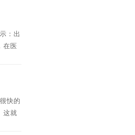
示：出
，在医
很快的
。这就