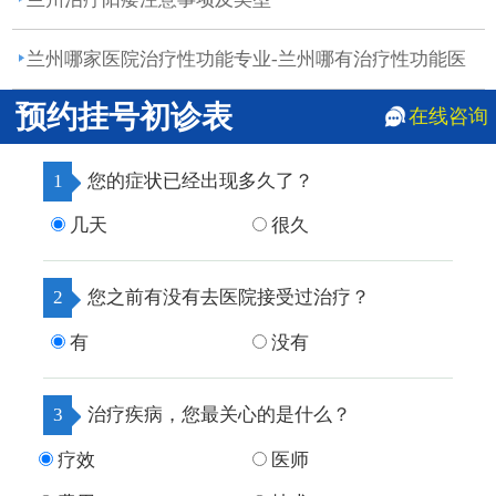
兰州哪家医院治疗性功能专业-兰州哪有治疗性功能医
院?
预约挂号初诊表
在线咨询
1
您的症状已经出现多久了？
几天
很久
2
您之前有没有去医院接受过治疗？
有
没有
3
治疗疾病，您最关心的是什么？
疗效
医师