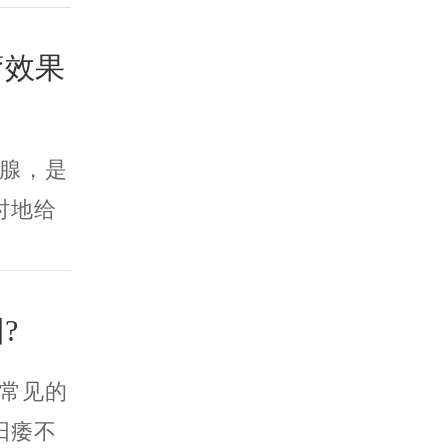
疗效果
腺，是
时地给
?
常见的
阳痿不