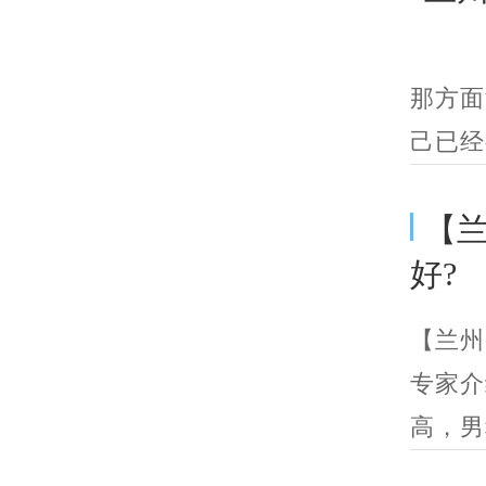
兰州
那方面
己已经
【
好?
【兰州
专家介
高，男