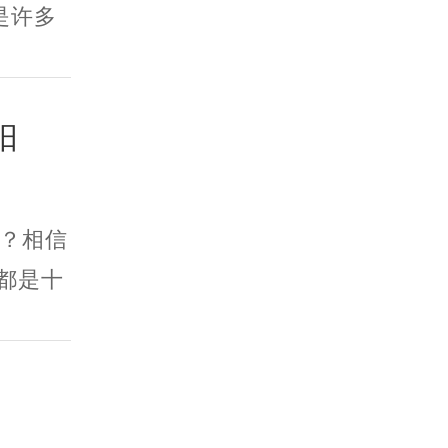
是许多
阳
？相信
都是十