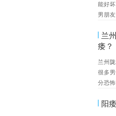
能好坏
男朋友
兰
痿？
兰州陇
很多男
分恐怖
阳痿