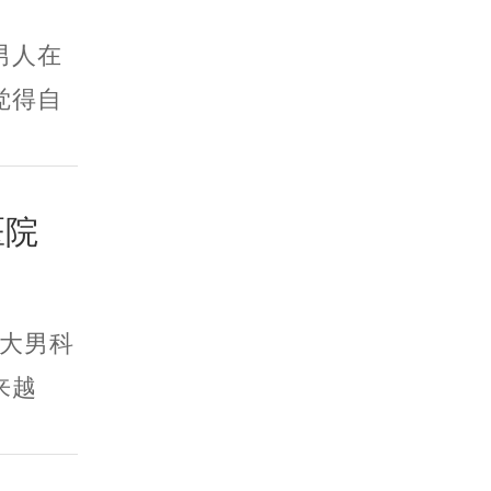
男人在
觉得自
医院
大男科
来越