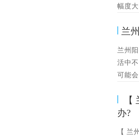
幅度大
兰
兰州阳
活中不
可能会
【 
办?
【 兰