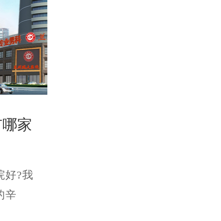
市哪家
好?我
的辛