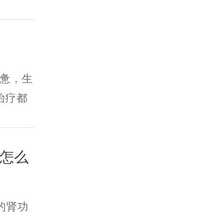
惫，生
治疗都
虚怎么
的肾功