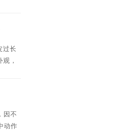
?
皮过长
外观，
，因不
中动作