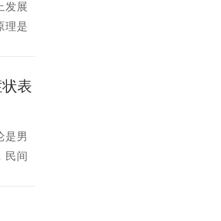
上发展
原理是
症状表
论是男
，民间